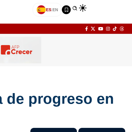
ES
|
EN
ta de progreso en