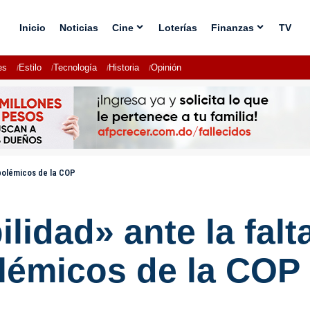
Inicio
Noticias
Cine
Loterías
Finanzas
TV
es
Estilo
Tecnología
Historia
Opinión
 polémicos de la COP
bilidad» ante la fal
lémicos de la COP