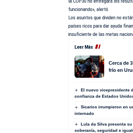
la COP30 no entregará los resul
funcionando», alertó.
Los asuntos que dividen no están
países ricos para dar ayuda fina
insuficiente de las metas nacio
Leer Más
Cerca de 3
frío en Ur
El nuevo vicepresidente d
confianza de Estados Unido
Sicarios irrumpieron en u
internado
Lula da Silva presenta su
soberanía, seguridad e igua