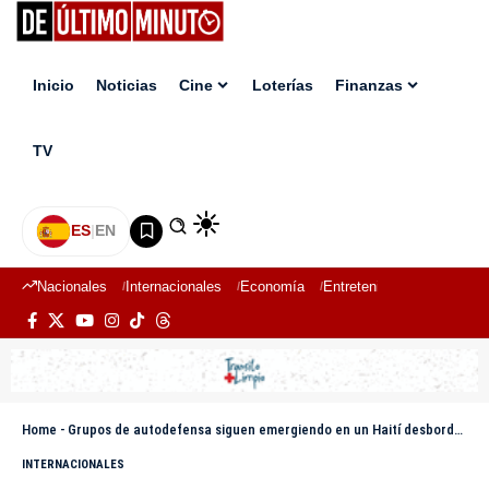
Inicio
Noticias
Cine
Loterías
Finanzas
TV
ES
|
EN
Nacionales
Internacionales
Economía
Entretenimiento
Deport
Home
-
Grupos de autodefensa siguen emergiendo en un Haití desbordado por la violencia
INTERNACIONALES