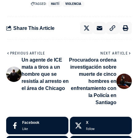
TAGGED:
HAITÍ
VIOLENCIA
Share This Article
PREVIOUS ARTICLE
NEXT ARTICLE
Un agente de ICE
Procuradora ordena
mata a tiros a un
investigación sobre
hombre que se
muerte de cinco
resistía al arresto en
hombres en
el área de Chicago
enfrentamiento con
la Policía en
Santiago
Facebook
X
Like
Follow