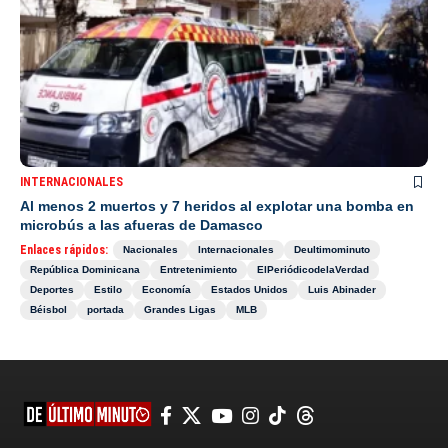
INTERNACIONALES
Al menos 2 muertos y 7 heridos al explotar una bomba en
microbús a las afueras de Damasco
Enlaces rápidos:
Nacionales
Internacionales
Deultimominuto
República Dominicana
Entretenimiento
ElPeriódicodelaVerdad
Deportes
Estilo
Economía
Estados Unidos
Luis Abinader
Béisbol
portada
Grandes Ligas
MLB