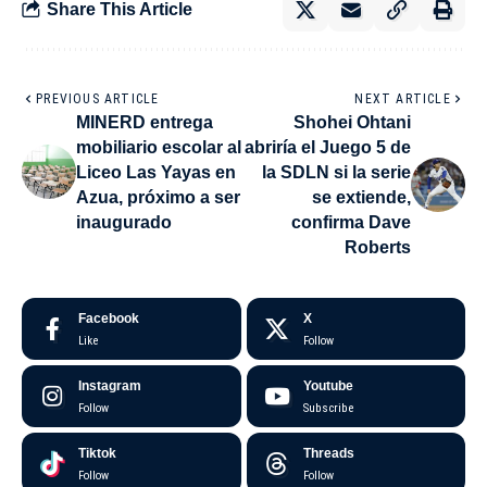
Share This Article
PREVIOUS ARTICLE
NEXT ARTICLE
MINERD entrega
Shohei Ohtani
mobiliario escolar al
abriría el Juego 5 de
Liceo Las Yayas en
la SDLN si la serie
Azua, próximo a ser
se extiende,
inaugurado
confirma Dave
Roberts
Facebook
X
Like
Follow
Instagram
Youtube
Follow
Subscribe
Tiktok
Threads
Follow
Follow