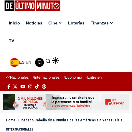
Inicio
Noticias
Cine
Loterías
Finanzas
TV
ES
|
EN
Nacionales
Internacionales
Economía
Entretenimiento
Deport
Home
-
Diosdado Cabello dice Cumbre de las Américas sin Venezuela es «cualquier otra cosa»; llama mafioso a Abinader
INTERNACIONALES