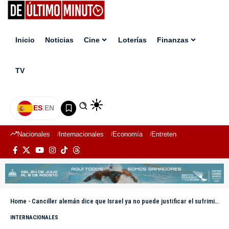
Inicio
Noticias
Cine
Loterías
Finanzas
TV
ES
|
EN
Nacionales
Internacionales
Economía
Entretenimiento
Deport
Home
-
Canciller alemán dice que Israel ya no puede justificar el sufrimiento en Gaza con lucha contra Hamás
INTERNACIONALES