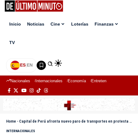
Inicio
Noticias
Cine
Loterías
Finanzas
TV
ES
|
EN
Nacionales
Internacionales
Economía
Entretenimiento
Deport
Home
-
Capital de Perú afronta nuevo paro de transportes en protesta por aumento de criminalidad
INTERNACIONALES