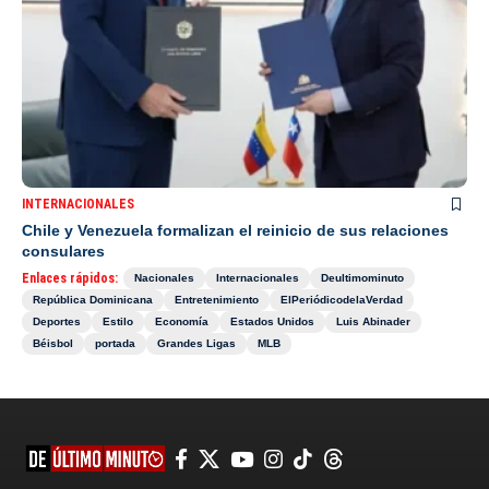
INTERNACIONALES
Chile y Venezuela formalizan el reinicio de sus relaciones
consulares
Enlaces rápidos:
Nacionales
Internacionales
Deultimominuto
República Dominicana
Entretenimiento
ElPeriódicodelaVerdad
Deportes
Estilo
Economía
Estados Unidos
Luis Abinader
Béisbol
portada
Grandes Ligas
MLB