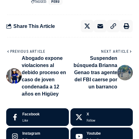
TAGGED:
PERÚ
Share This Article
PREVIOUS ARTICLE
NEXT ARTICLE
Abogado expone
Suspenden
violaciones al
búsqueda Brianna
debido proceso en
Genao tras agente
caso de joven
del FBI caerse por
condenada a 12
un barranco
años en Higüey
Facebook
X
Like
Follow
Instagram
Youtube