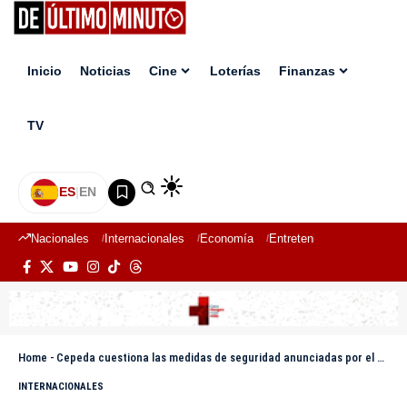
Inicio
Noticias
Cine
Loterías
Finanzas
TV
ES
|
EN
Nacionales
Internacionales
Economía
Entretenimiento
Deport
Home
-
Cepeda cuestiona las medidas de seguridad anunciadas por el presidente electo de Colombia
INTERNACIONALES