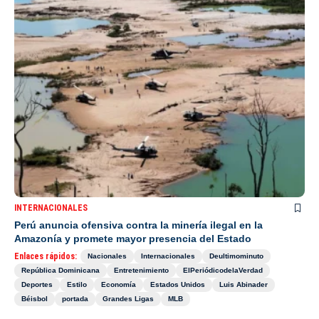
INTERNACIONALES
Perú anuncia ofensiva contra la minería ilegal en la
Amazonía y promete mayor presencia del Estado
Enlaces rápidos:
Nacionales
Internacionales
Deultimominuto
República Dominicana
Entretenimiento
ElPeriódicodelaVerdad
Deportes
Estilo
Economía
Estados Unidos
Luis Abinader
Béisbol
portada
Grandes Ligas
MLB