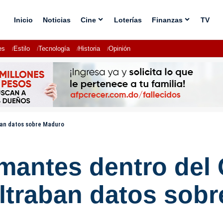
Inicio
Noticias
Cine
Loterías
Finanzas
TV
es
Estilo
Tecnología
Historia
Opinión
aban datos sobre Maduro
rmantes dentro del
iltraban datos sob