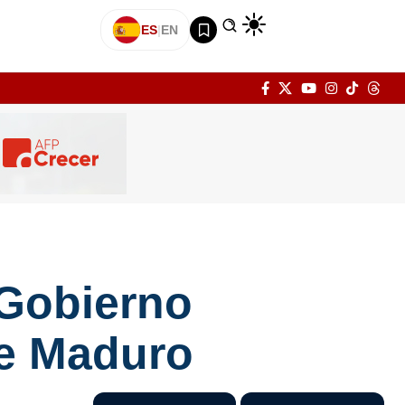
ES
|
EN
 Gobierno
re Maduro