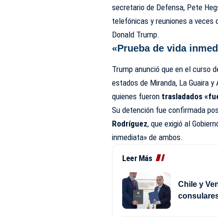
secretario de Defensa, Pete Hegse
telefónicas y reuniones a veces d
Donald Trump.
«Prueba de vida inmed
Trump
anunció
que en el curso d
estados de Miranda, La Guaira y
quienes fueron
trasladados «fue
Su detención fue
confirmada
pos
Rodríguez
, que exigió al Gobie
inmediata» de ambos.
Leer Más
Chile y Ve
consulare