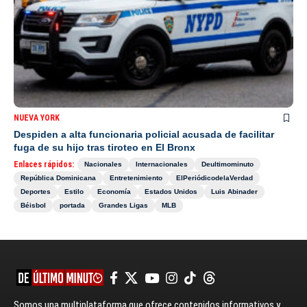
NUEVA YORK
Despiden a alta funcionaria policial acusada de facilitar
fuga de su hijo tras tiroteo en El Bronx
Enlaces rápidos:
Nacionales
Internacionales
Deultimominuto
República Dominicana
Entretenimiento
ElPeriódicodelaVerdad
Deportes
Estilo
Economía
Estados Unidos
Luis Abinader
Béisbol
portada
Grandes Ligas
MLB
Somos una multiplataforma que ofrece contenidos informativos y