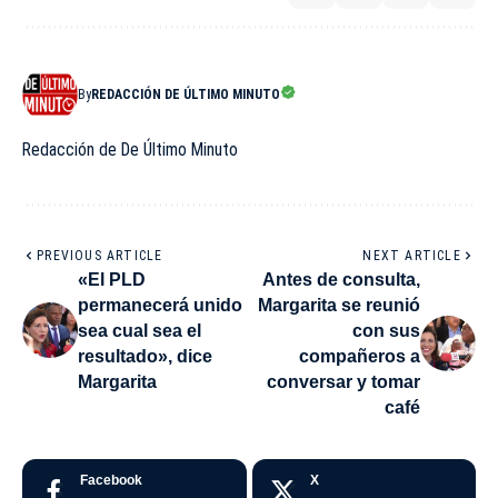
By
REDACCIÓN DE ÚLTIMO MINUTO
Redacción de De Último Minuto
PREVIOUS ARTICLE
NEXT ARTICLE
«El PLD
Antes de consulta,
permanecerá unido
Margarita se reunió
sea cual sea el
con sus
resultado», dice
compañeros a
Margarita
conversar y tomar
café
Facebook
X