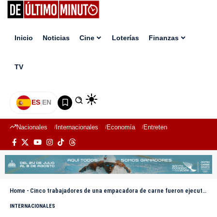
Inicio
Noticias
Cine
Loterías
Finanzas
TV
ES
|
EN
Nacionales
Internacionales
Economía
Entretenimiento
Deport
Home
-
Cinco trabajadores de una empacadora de carne fueron ejecutados en Nuevo León
INTERNACIONALES