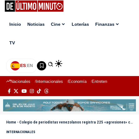
Inicio
Noticias
Cine
Loterías
Finanzas
TV
ES
|
EN
Nacionales
Internacionales
Economía
Entretenimiento
Deport
Home
-
Colegio de periodistas venezolanos registra 225 «agresiones» contra la prensa en 10 meses
INTERNACIONALES