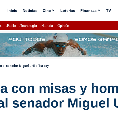
Inicio
Noticias
Cine
Loterías
Finanzas
TV
es
Estilo
Tecnología
Historia
Opinión
o al senador Miguel Uribe Turbay
a con misas y home
al senador Miguel 