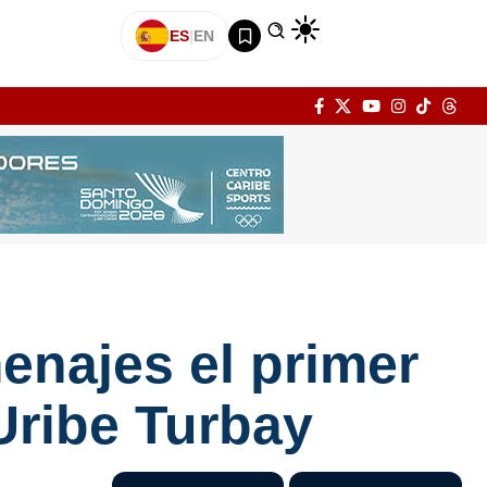
ES
|
EN
najes el primer
Uribe Turbay