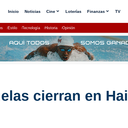
Inicio
Noticias
Cine
Loterías
Finanzas
TV
es
Estilo
Tecnología
Historia
Opinión
las cierran en Hai