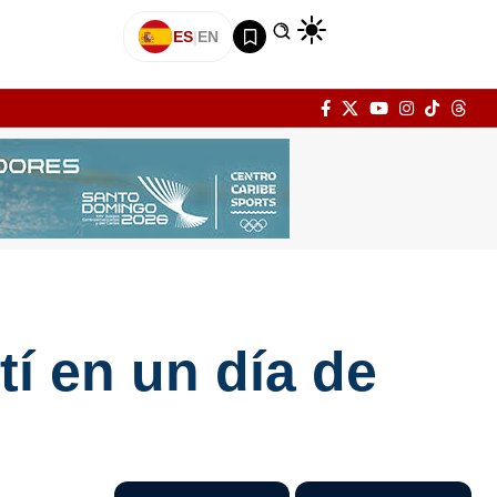
ES
|
EN
tí en un día de