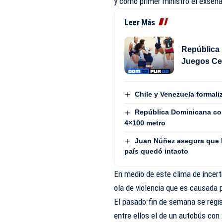
y como primer ministro el exsen
Leer Más
República 
Juegos Ce
Chile y Venezuela formali
República Dominicana con
4×100 metro
Juan Núñez asegura que la
país quedó intacto
En medio de este clima de incerti
ola de violencia que es causada p
El pasado fin de semana se regis
entre ellos el de un autobús co