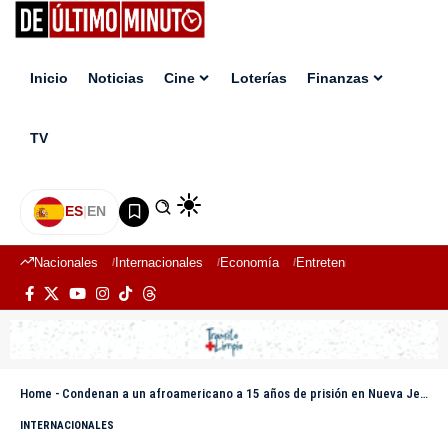
Inicio
Noticias
Cine
Loterías
Finanzas
TV
ES
|
EN
Nacionales
Internacionales
Economía
Entretenimiento
Deport
Home
-
Condenan a un afroamericano a 15 años de prisión en Nueva Jersey por asesinato de dominicano en 2020
INTERNACIONALES