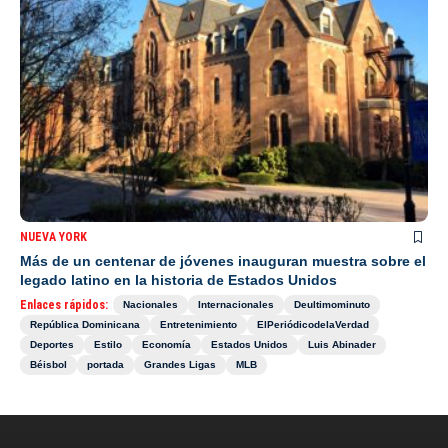
NUEVA YORK
Más de un centenar de jóvenes inauguran muestra sobre el
legado latino en la historia de Estados Unidos
Enlaces rápidos:
Nacionales
Internacionales
Deultimominuto
República Dominicana
Entretenimiento
ElPeriódicodelaVerdad
Deportes
Estilo
Economía
Estados Unidos
Luis Abinader
Béisbol
portada
Grandes Ligas
MLB