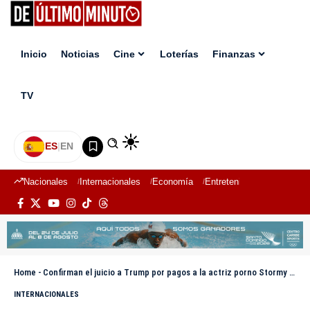
Inicio
Noticias
Cine
Loterías
Finanzas
TV
ES
|
EN
Nacionales
Internacionales
Economía
Entretenimiento
Deport
Home
-
Confirman el juicio a Trump por pagos a la actriz porno Stormy Daniels para el 25 de marzo
INTERNACIONALES