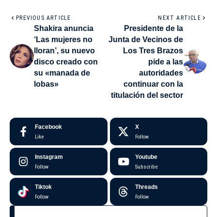
PREVIOUS ARTICLE
NEXT ARTICLE
Shakira anuncia
Presidente de la
‘Las mujeres no
Junta de Vecinos de
lloran’, su nuevo
Los Tres Brazos
disco creado con
pide a las
su «manada de
autoridades
lobas»
continuar con la
titulación del sector
Facebook
X
Like
Follow
Instagram
Youtube
Follow
Subscribe
Tiktok
Threads
Follow
Follow