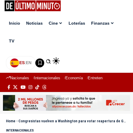
Inicio
Noticias
Cine
Loterías
Finanzas
TV
ES
|
EN
Nacionales
Internacionales
Economía
Entretenimiento
Deport
Home
-
Congresistas vuelven a Washington para votar reapertura de Gobierno este miércoles
INTERNACIONALES