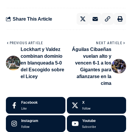
Share This Article
PREVIOUS ARTICLE
NEXT ARTICLE
Lockhart y Valdez
Águilas Cibaeñas
combinan dominio
vuelan alto y
en blanqueada 5-0
vencen 6-1 a los
del Escogido sobre
Gigantes para
el Licey
afianzarse en la
cima
Facebook
X
Like
Follow
Instagram
Youtube
Follow
Subscribe