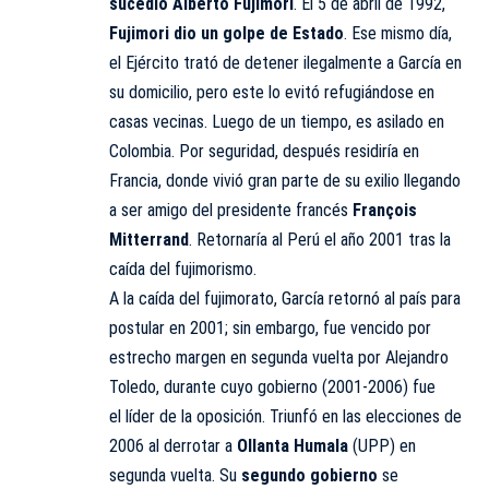
sucedió Alberto Fujimori
. El 5 de abril de 1992,
Fujimori dio un golpe de Estado
. Ese mismo día,
el Ejército trató de detener ilegalmente a García en
su domicilio, pero este lo evitó refugiándose en
casas vecinas. Luego de un tiempo, es asilado en
Colombia. Por seguridad, después residiría en
Francia, donde vivió gran parte de su exilio llegando
a ser amigo del presidente francés
François
Mitterrand
. Retornaría al Perú el año 2001 tras la
caída del fujimorismo.
A la caída del fujimorato, García retornó al país para
postular en 2001; sin embargo, fue vencido por
estrecho margen en segunda vuelta por Alejandro
Toledo, durante cuyo gobierno (2001-2006) fue
el líder de la oposición. Triunfó en las elecciones de
2006 al derrotar a
Ollanta Humala
(UPP) en
segunda vuelta. Su
segundo gobierno
se