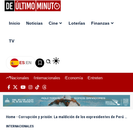
Inicio
Noticias
Cine
Loterías
Finanzas
TV
ES
|
EN
Nacionales
Internacionales
Economía
Entretenimiento
Deport
Home
-
Corrupción y prisión: La maldición de los expresidentes de Perú desde Alan García hasta Pedro Castillo
INTERNACIONALES