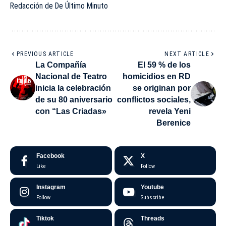
Redacción de De Último Minuto
PREVIOUS ARTICLE
NEXT ARTICLE
La Compañía
El 59 % de los
Nacional de Teatro
homicidios en RD
inicia la celebración
se originan por
de su 80 aniversario
conflictos sociales,
con “Las Criadas»
revela Yeni
Berenice
Facebook
X
Like
Follow
Instagram
Youtube
Follow
Subscribe
Tiktok
Threads