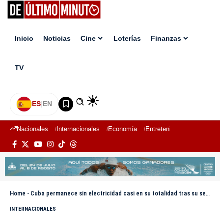
Inicio
Noticias
Cine
Loterías
Finanzas
TV
ES
|
EN
Nacionales
Internacionales
Economía
Entretenimiento
Deport
Home
-
Cuba permanece sin electricidad casi en su totalidad tras su sexto apagón en año y medio
INTERNACIONALES