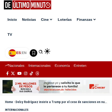
Inicio
Noticias
Cine
Loterías
Finanzas
TV
ES
|
EN
Nacionales
Internacionales
Economía
Entretenimiento
Deport
Home
-
Delcy Rodríguez insiste a Trump por el cese de sanciones en nueva caminata por Venezuela
INTERNACIONALES