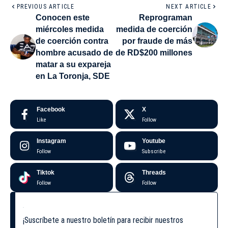
PREVIOUS ARTICLE
NEXT ARTICLE
Conocen este
Reprograman
miércoles medida
medida de coerción
de coerción contra
por fraude de más
hombre acusado de
de RD$200 millones
matar a su expareja
en La Toronja, SDE
Facebook
X
Like
Follow
Instagram
Youtube
Follow
Subscribe
Tiktok
Threads
Follow
Follow
¡Suscríbete a nuestro boletín para recibir nuestros