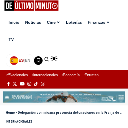
Inicio
Noticias
Cine
Loterías
Finanzas
TV
ES
|
EN
Nacionales
Internacionales
Economía
Entretenimiento
Deport
Home
-
Delegación dominicana presencia detonaciones en la Franja de Gaza durante visita al Kibutz Holit
INTERNACIONALES