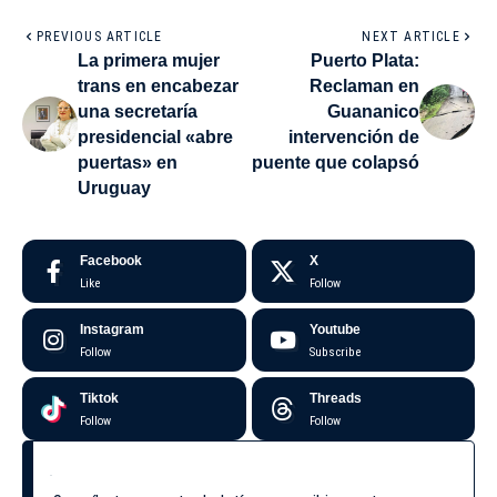
PREVIOUS ARTICLE
NEXT ARTICLE
La primera mujer
Puerto Plata:
trans en encabezar
Reclaman en
una secretaría
Guananico
presidencial «abre
intervención de
puertas» en
puente que colapsó
Uruguay
Facebook
X
Like
Follow
Instagram
Youtube
Follow
Subscribe
Tiktok
Threads
Follow
Follow