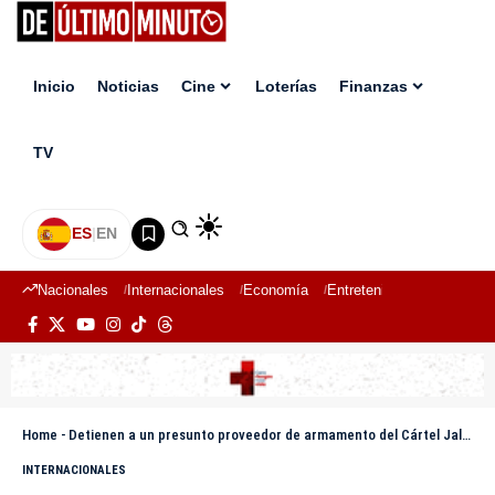
Inicio
Noticias
Cine
Loterías
Finanzas
TV
ES
|
EN
Nacionales
Internacionales
Economía
Entretenimiento
Deport
Home
-
Detienen a un presunto proveedor de armamento del Cártel Jalisco Nueva Generación
INTERNACIONALES