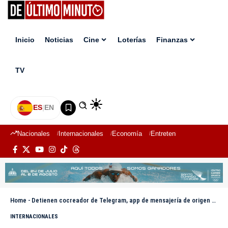
Inicio
Noticias
Cine
Loterías
Finanzas
TV
ES
|
EN
Nacionales
Internacionales
Economía
Entretenimiento
Deport
Home
-
Detienen cocreador de Telegram, app de mensajería de origen ruso
INTERNACIONALES