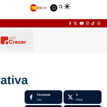
ES
|
EN
ativa
Facebook
X
Like
Follow