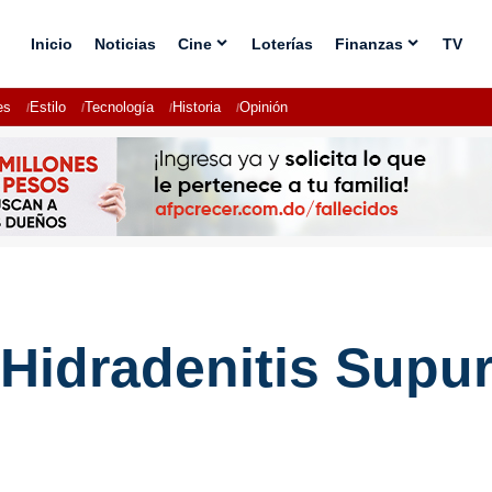
Inicio
Noticias
Cine
Loterías
Finanzas
TV
es
Estilo
Tecnología
Historia
Opinión
 Hidradenitis Supur