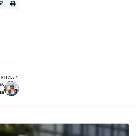
ARTICLE
es
na