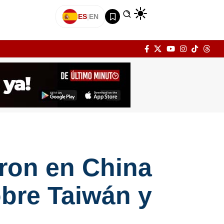
ES
|
EN
eron en China
obre Taiwán y