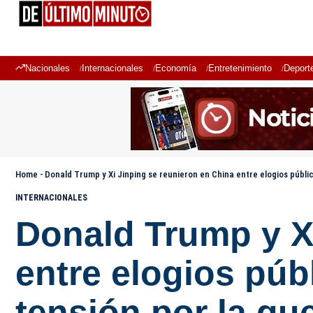
Nacionales
Internacionales
Economía
Entretenimiento
Deport
Home
-
Donald Trump y Xi Jinping se reunieron en China entre elogios públi
INTERNACIONALES
Donald Trump y X
entre elogios pú
tensión por la gue