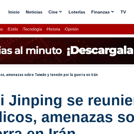
Inicio
Noticias
Cine
Loterías
Finanzas
TV
es
Estilo
Tecnología
Historia
Opinión
cos, amenazas sobre Taiwán y tensión por la guerra en Irán
i Jinping se reuni
blicos, amenazas s
rra en Irán