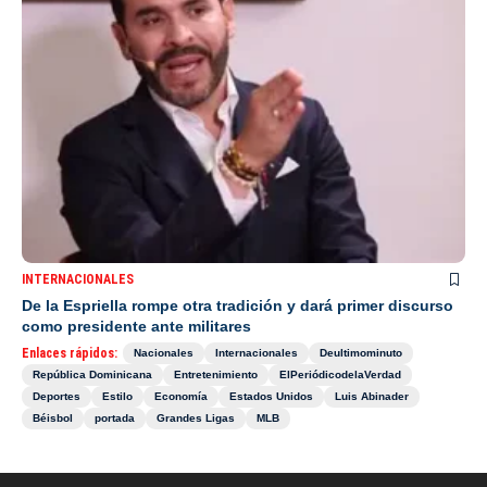
INTERNACIONALES
De la Espriella rompe otra tradición y dará primer discurso
como presidente ante militares
Enlaces rápidos:
Nacionales
Internacionales
Deultimominuto
República Dominicana
Entretenimiento
ElPeriódicodelaVerdad
Deportes
Estilo
Economía
Estados Unidos
Luis Abinader
Béisbol
portada
Grandes Ligas
MLB