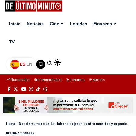
Inicio
Noticias
Cine
Loterías
Finanzas
TV
ES
|
EN
Nacionales
Internacionales
Economía
Entretenimiento
Deport
Home
-
Dos derrumbes en La Habana dejaron cuatro muertos y expusieron la grave crisis que atraviesan los cubanos
INTERNACIONALES