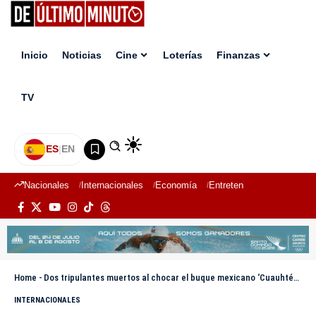
Inicio
Noticias
Cine
Loterías
Finanzas
TV
ES
|
EN
Nacionales
Internacionales
Economía
Entretenimiento
Deport
Home
-
Dos tripulantes muertos al chocar el buque mexicano ‘Cuauhtémoc’ con el puente de Brooklyn
INTERNACIONALES