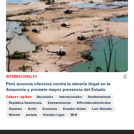
INTERNACIONALES
Perú anuncia ofensiva contra la minería ilegal en la
Amazonía y promete mayor presencia del Estado
Enlaces rápidos:
Nacionales
Internacionales
Deultimominuto
República Dominicana
Entretenimiento
ElPeriódicodelaVerdad
Deportes
Estilo
Economía
Estados Unidos
Luis Abinader
Béisbol
portada
Grandes Ligas
MLB