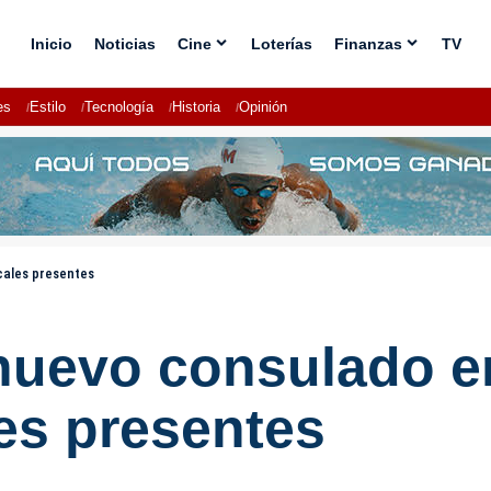
Inicio
Noticias
Cine
Loterías
Finanzas
TV
es
Estilo
Tecnología
Historia
Opinión
cales presentes
nuevo consulado e
es presentes