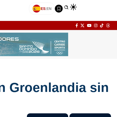
ES
|
EN
n Groenlandia sin