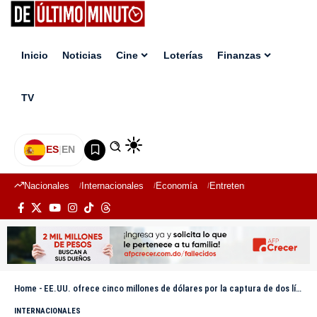
Inicio
Noticias
Cine
Loterías
Finanzas
TV
ES
|
EN
Nacionales
Internacionales
Economía
Entretenimiento
Deport
Home
-
EE.UU. ofrece cinco millones de dólares por la captura de dos líderes de la pandilla MS-13
INTERNACIONALES