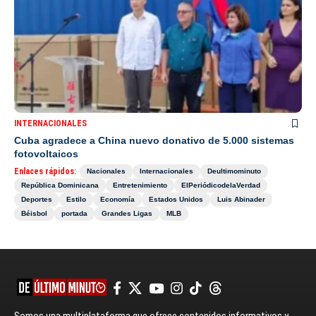
INTERNACIONALES
Cuba agradece a China nuevo donativo de 5.000 sistemas
fotovoltaicos
Enlaces rápidos:
Nacionales
Internacionales
Deultimominuto
República Dominicana
Entretenimiento
ElPeriódicodelaVerdad
Deportes
Estilo
Economía
Estados Unidos
Luis Abinader
Béisbol
portada
Grandes Ligas
MLB
Somos una multiplataforma que ofrece contenidos informativos y