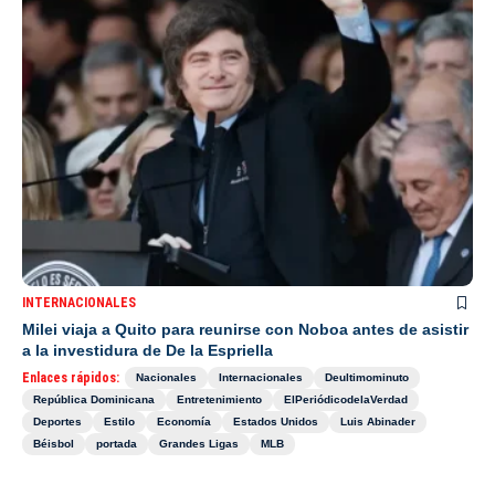
INTERNACIONALES
Milei viaja a Quito para reunirse con Noboa antes de asistir
a la investidura de De la Espriella
Enlaces rápidos:
Nacionales
Internacionales
Deultimominuto
República Dominicana
Entretenimiento
ElPeriódicodelaVerdad
Deportes
Estilo
Economía
Estados Unidos
Luis Abinader
Béisbol
portada
Grandes Ligas
MLB