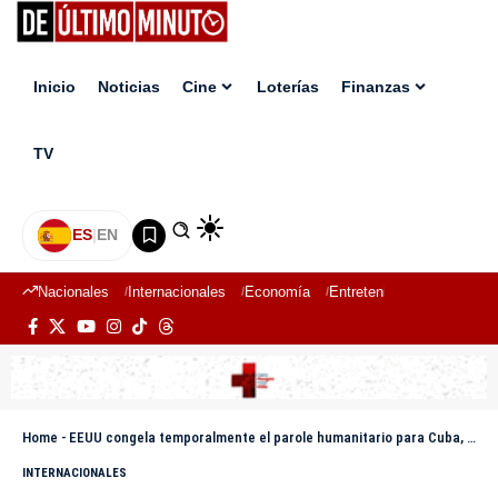
Inicio
Noticias
Cine
Loterías
Finanzas
TV
ES
|
EN
Nacionales
Internacionales
Economía
Entretenimiento
Deport
Home
-
EEUU congela temporalmente el parole humanitario para Cuba, Venezuela, Nicaragua y Haití
INTERNACIONALES