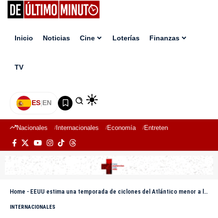
Inicio
Noticias
Cine
Loterías
Finanzas
TV
ES
|
EN
Nacionales
Internacionales
Economía
Entretenimiento
Deport
Home
-
EEUU estima una temporada de ciclones del Atlántico menor a la media con hasta 6 huracanes
INTERNACIONALES