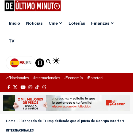
Inicio
Noticias
Cine
Loterías
Finanzas
TV
ES
|
EN
Nacionales
Internacionales
Economía
Entretenimiento
Deport
Home
-
El abogado de Trump defiende que el juicio de Georgia interferiría con las elecciones
INTERNACIONALES