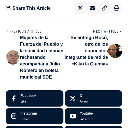
Share This Article
PREVIOUS ARTICLE
NEXT ARTICLE
Mujeres de la
Se entrega Bocú,
Fuerza del Pueblo y
otro de los
la sociedad estarían
supuestos
rechazando
integrante de red de
acompañar a Julio
«Kiko la Quema»
Romero en boleta
municipal SDE
Facebook
X
Like
Follow
Instagram
Youtube
Follow
Subscribe