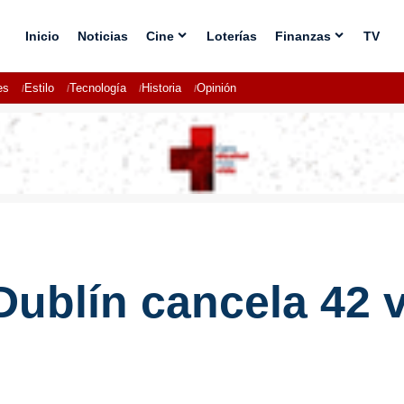
Inicio
Noticias
Cine
Loterías
Finanzas
TV
es
Estilo
Tecnología
Historia
Opinión
Dublín cancela 42 v