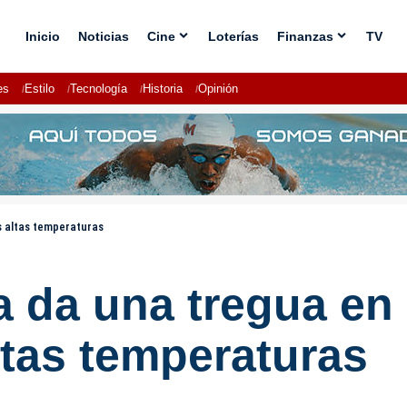
Inicio
Noticias
Cine
Loterías
Finanzas
TV
es
Estilo
Tecnología
Historia
Opinión
s altas temperaturas
a da una tregua en
ltas temperaturas