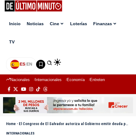
Inicio
Noticias
Cine
Loterías
Finanzas
TV
ES
|
EN
Nacionales
Internacionales
Economía
Entretenimiento
Deport
Home
-
El Congreso de El Salvador autoriza al Gobierno emitir deuda por 1.500 millones de dólares
INTERNACIONALES