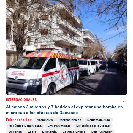
INTERNACIONALES
Al menos 2 muertos y 7 heridos al explotar una bomba en
microbús a las afueras de Damasco
Enlaces rápidos:
Nacionales
Internacionales
Deultimominuto
República Dominicana
Entretenimiento
ElPeriódicodelaVerdad
Deportes
Estilo
Economía
Estados Unidos
Luis Abinader