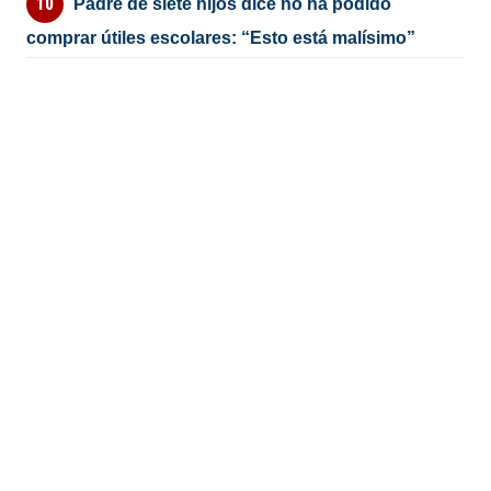
Padre de siete hijos dice no ha podido
comprar útiles escolares: “Esto está malísimo”