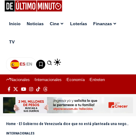
Inicio
Noticias
Cine
Loterías
Finanzas
TV
ES
|
EN
Nacionales
Internacionales
Economía
Entretenimiento
Deport
Home
-
El Gobierno de Venezuela dice que no está planteada una negociación con María Corina Machado
INTERNACIONALES