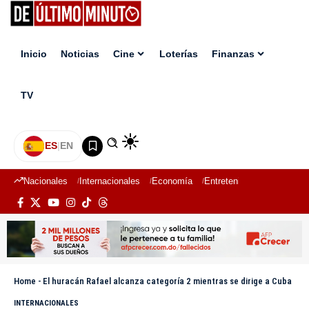
Inicio
Noticias
Cine
Loterías
Finanzas
TV
ES
|
EN
Nacionales
Internacionales
Economía
Entretenimiento
Deport
Home
-
El huracán Rafael alcanza categoría 2 mientras se dirige a Cuba
INTERNACIONALES