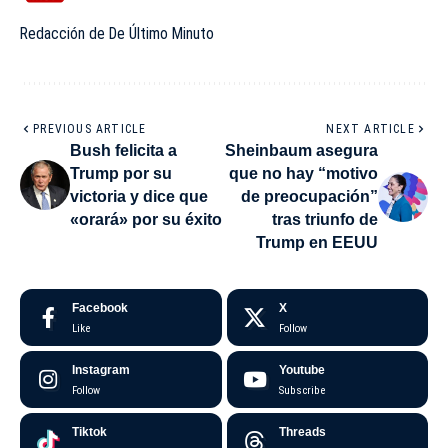
Redacción de De Último Minuto
PREVIOUS ARTICLE
NEXT ARTICLE
Bush felicita a
Sheinbaum asegura
Trump por su
que no hay “motivo
victoria y dice que
de preocupación”
«orará» por su éxito
tras triunfo de
Trump en EEUU
Facebook
X
Like
Follow
Instagram
Youtube
Follow
Subscribe
Tiktok
Threads