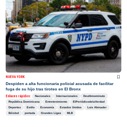
NUEVA YORK
Despiden a alta funcionaria policial acusada de facilitar
fuga de su hijo tras tiroteo en El Bronx
Enlaces rápidos:
Nacionales
Internacionales
Deultimominuto
República Dominicana
Entretenimiento
ElPeriódicodelaVerdad
Deportes
Estilo
Economía
Estados Unidos
Luis Abinader
Béisbol
portada
Grandes Ligas
MLB