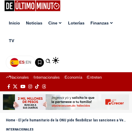
Inicio
Noticias
Cine
Loterías
Finanzas
TV
ES
|
EN
Nacionales
Internacionales
Economía
Entretenimiento
Deport
Home
-
El jefe humanitario de la ONU pide flexibilizar las sanciones a Venezuela para no afectar la ayuda
INTERNACIONALES