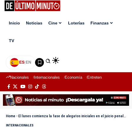
Inicio
Noticias
Cine
Loterías
Finanzas
TV
ES
|
EN
Nacionales
Internacionales
Economía
Entretenimiento
Deport
Home
-
El lunes comienza la fase de alegatos iniciales en el juicio penal a Trump en Nueva York
INTERNACIONALES