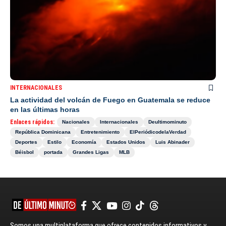
INTERNACIONALES
La actividad del volcán de Fuego en Guatemala se reduce
en las últimas horas
Enlaces rápidos:
Nacionales
Internacionales
Deultimominuto
República Dominicana
Entretenimiento
ElPeriódicodelaVerdad
Deportes
Estilo
Economía
Estados Unidos
Luis Abinader
Béisbol
portada
Grandes Ligas
MLB
Somos una multiplataforma que ofrece contenidos informativos y