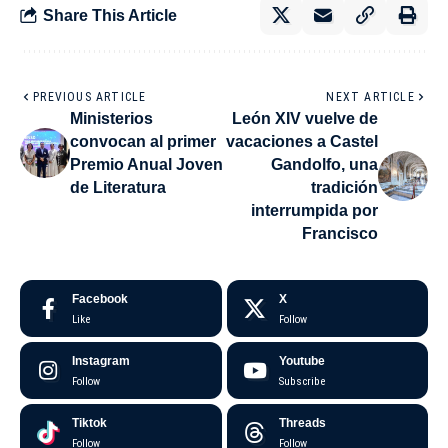
Share This Article
PREVIOUS ARTICLE
NEXT ARTICLE
Ministerios
León XIV vuelve de
convocan al primer
vacaciones a Castel
Premio Anual Joven
Gandolfo, una
de Literatura
tradición
interrumpida por
Francisco
Facebook
X
Like
Follow
Instagram
Youtube
Follow
Subscribe
Tiktok
Threads
Follow
Follow