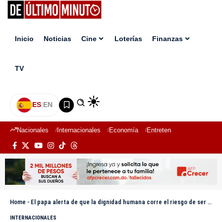
Inicio
Noticias
Cine
Loterías
Finanzas
TV
ES
|
EN
Nacionales
Internacionales
Economía
Entretenimiento
Deport
Home
-
El papa alerta de que la dignidad humana corre el riesgo de ser aniquilada por algoritmos
INTERNACIONALES