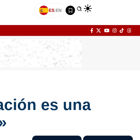
ES
|
EN
ación es una
»