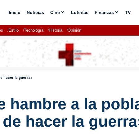
Inicio
Noticias
Cine
Loterías
Finanzas
TV
es
Estilo
Tecnología
Historia
Opinión
e hacer la guerra»
e hambre a la pobl
de hacer la guerra