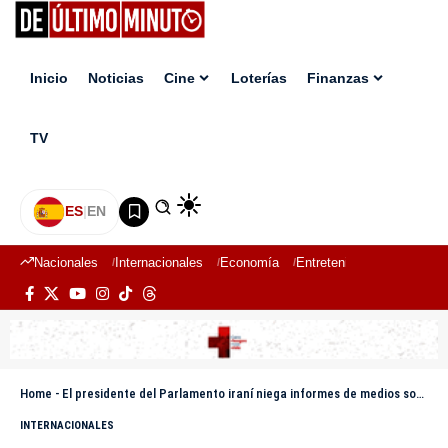
Inicio
Noticias
Cine
Loterías
Finanzas
TV
ES
|
EN
Nacionales
Internacionales
Economía
Entretenimiento
Deport
Home
-
El presidente del Parlamento iraní niega informes de medios sobre negociaciones con EE.UU.
INTERNACIONALES