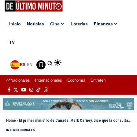
Inicio
Noticias
Cine
Loterías
Finanzas
TV
ES
|
EN
Nacionales
Internacionales
Economía
Entretenimiento
Deport
Home
-
El primer ministro de Canadá, Mark Carney, dice que la consulta secesionista de Alberta puede ser un “farol muy peligroso”
INTERNACIONALES