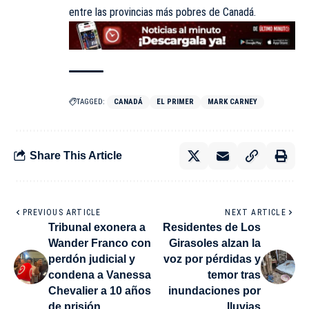
entre las provincias más pobres de Canadá.
TAGGED:
CANADÁ
EL PRIMER
MARK CARNEY
Share This Article
PREVIOUS ARTICLE
NEXT ARTICLE
Tribunal exonera a
Residentes de Los
Wander Franco con
Girasoles alzan la
perdón judicial y
voz por pérdidas y
condena a Vanessa
temor tras
Chevalier a 10 años
inundaciones por
de prisión
lluvias