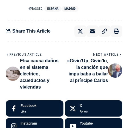
TAGGED:
ESPAÑA
MADRID
Share This Article
PREVIOUS ARTICLE
NEXT ARTICLE
Elsa causa daños
«Givin’Up, Givin’In,
en el sistema
la canción que
eléctrico,
impulsaba a bailar
acueductos y
al príncipe Carlos
viviendas
Facebook
X
Like
Follow
Instagram
Youtube