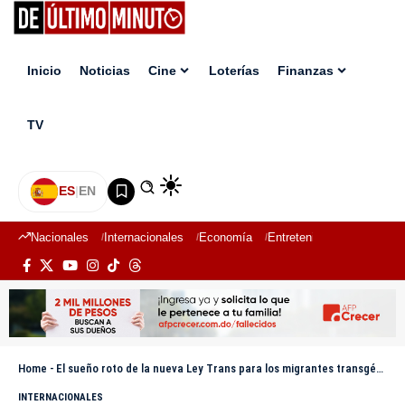
Inicio
Noticias
Cine
Loterías
Finanzas
TV
ES
|
EN
Nacionales
Internacionales
Economía
Entretenimiento
Deport
Home
-
El sueño roto de la nueva Ley Trans para los migrantes transgénero en España
INTERNACIONALES