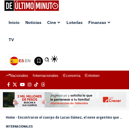
Inicio
Noticias
Cine
Loterías
Finanzas
TV
ES
|
EN
Nacionales
Internacionales
Economía
Entretenimiento
Deport
Home
-
Encontraron el cuerpo de Lucas Gámez, el nene argentino que estaba desaparecido tras los terremotos en Venezuela
INTERNACIONALES