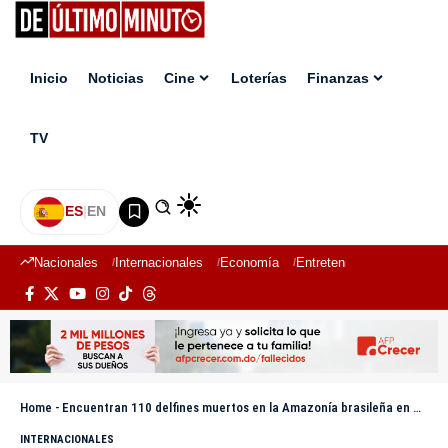
Inicio
Noticias
Cine
Loterías
Finanzas
TV
ES
|
EN
Nacionales
Internacionales
Economía
Entretenimiento
Deport
Home
-
Encuentran 110 delfines muertos en la Amazonía brasileña en medio de la sequía
INTERNACIONALES