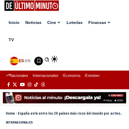
Inicio
Noticias
Cine
Loterías
Finanzas
TV
ES
|
EN
Nacionales
Internacionales
Economía
Entretenimiento
Deport
Home
-
España está entre los 20 países más ricos del mundo por activos financieros netos
INTERNACIONALES