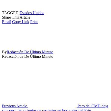
TAGGED:
Estados Unidos
Share This Article
Email
Copy Link
Print
By
Redacción De Último Minuto
Redacción de De Último Minuto
Previous Article
Paro del CMD deja
sin consultas a cientos de pacientes en hospitales del Este