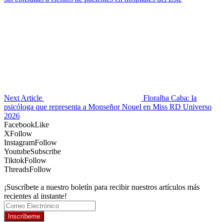
Next Article
Floralba Caba: la
psicóloga que representa a Monseñor Nouel en Miss RD Universo
2026
Facebook
Like
X
Follow
Instagram
Follow
Youtube
Subscribe
Tiktok
Follow
Threads
Follow
¡Suscríbete a nuestro boletín para recibir nuestros artículos más
recientes al instante!
Inscríbeme