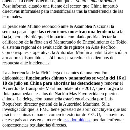
obedecen a criterios técnicos, aunque el
South China Morning
Post
informó, citando una fuente del sector, que China impartió
directivas informales para intensificarlas tras la transferencia de las
terminales.
El presidente Mulino reconoció ante la Asamblea Nacional la
semana pasada que
las retenciones muestran una tendencia a la
baja
, pero advirtió que el impacto acumulado podría afectar la
calificación de la flota en el Memorando de Entendimiento de Tokio,
el sistema regional de evaluación de registros en Asia-Pacífico.
Como respuesta operativa, la Autoridad Marítima habilitó atención a
armadores disponible las 24 horas para reducir los tiempos de
respuesta ante incidencias.
La advertencia de la FMC llega días antes de una reunión
diplomática:
funcionarios chinos y panameños se verán del 16 al
18 de julio en China para abordar las detenciones
y renovar el
Acuerdo de Transporte Marítimo bilateral de 2017, que otorga a la
flota panameña el estatus de Nación Más Favorecida en puertos
chinos. La delegación panameña estará encabezada por Luis
Roquebert, director general de la Autoridad Marítima. Si la
investigación que la FMC tiene potestad de abrir concluyera que las
prácticas chinas dañan el comercio exterior de EEUU, las navieras
de ese país activas en el mercado
estadounidense
podrían enfrentar
consecuencias regulatorias directas.