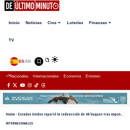
Inicio
Noticias
Cine
Loterías
Finanzas
TV
ES
|
EN
Nacionales
Internacionales
Economía
Entretenimiento
Deport
Home
-
Estados Unidos reportó la redirección de 48 buques tras imponer el bloqueo naval a Irán
INTERNACIONALES