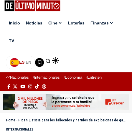
Inicio
Noticias
Cine
Loterías
Finanzas
TV
ES
|
EN
Nacionales
Internacionales
Economía
Entretenimiento
Deport
Home
-
Piden justicia para los fallecidos y heridos de explosiones de gas natural en México
INTERNACIONALES