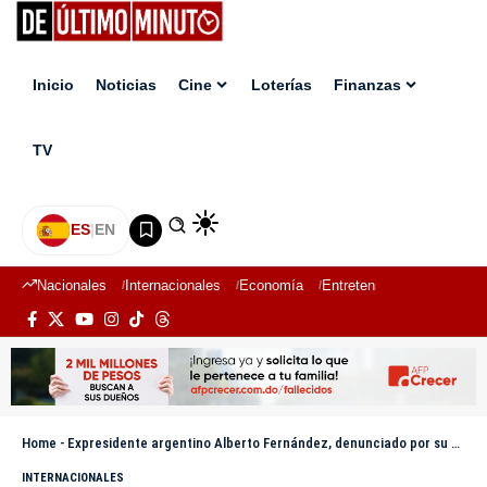
Inicio
Noticias
Cine
Loterías
Finanzas
TV
ES
|
EN
Nacionales
Internacionales
Economía
Entretenimiento
Deport
Home
-
Expresidente argentino Alberto Fernández, denunciado por su expareja por violencia machista
INTERNACIONALES