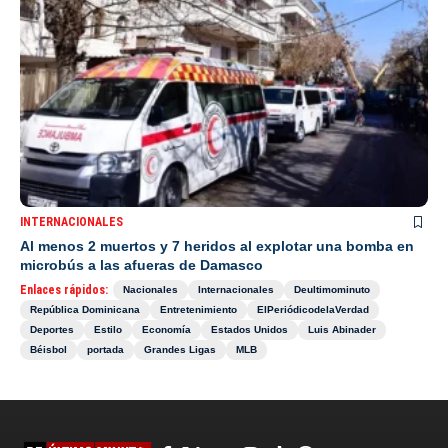
INTERNACIONALES
Al menos 2 muertos y 7 heridos al explotar una bomba en
microbús a las afueras de Damasco
Enlaces rápidos:
Nacionales
Internacionales
Deultimominuto
República Dominicana
Entretenimiento
ElPeriódicodelaVerdad
Deportes
Estilo
Economía
Estados Unidos
Luis Abinader
Béisbol
portada
Grandes Ligas
MLB