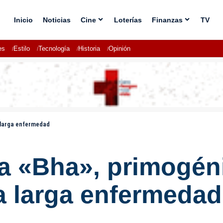
Inicio
Noticias
Cine
Loterías
Finanzas
TV
es
Estilo
Tecnología
Historia
Opinión
a larga enfermedad
sa «Bha», primogéni
na larga enfermedad