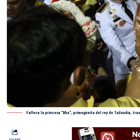
Fallece la princesa "Bha", primogénita del rey de Tailandia, tr
SHARE