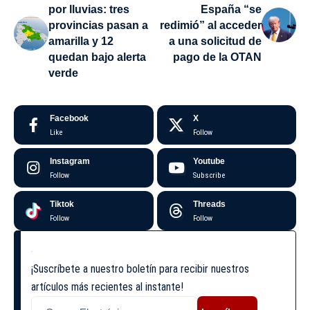
por lluvias: tres
España “se
provincias pasan a
redimió” al acceder
amarilla y 12
a una solicitud de
quedan bajo alerta
pago de la OTAN
verde
Facebook
X
Like
Follow
Instagram
Youtube
Follow
Subscribe
Tiktok
Threads
Follow
Follow
¡Suscríbete a nuestro boletín para recibir nuestros
artículos más recientes al instante!