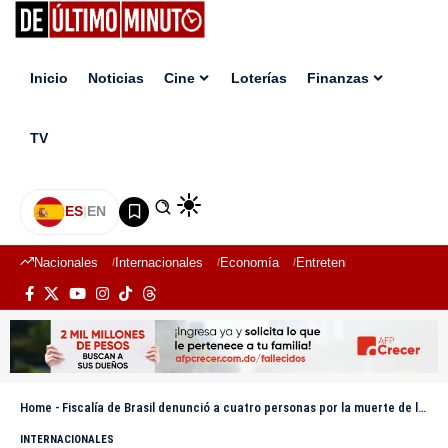
Inicio
Noticias
Cine
Loterías
Finanzas
TV
ES
|
EN
Nacionales
Internacionales
Economía
Entretenimiento
Deport
Home
-
Fiscalía de Brasil denunció a cuatro personas por la muerte de la joven lanzada sin cuerda en un salto de bungee
INTERNACIONALES